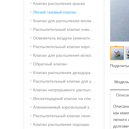
Клапан распыления краски
Легкий газовый клапан
Клапан для распыления инсектицидов на масляной основе
Распылительный клапан очистителя карбюратора
Освежитель воздуха (комнатный) Aersol Vavle
Распылительный клапан корпуса
Клапан для распыления волос
Обратный клапан
Поделитьс
Клапан распыления дезодоранта
Распылительный клапан для ухода за автомобилем
Модель
Клапан непрерывного распыления 20 мм
Описа
Инсектицидный клапан на спиртовой основе
Описани
Алюминиевый аэрозольный клапан (для освежителя воздуха)
как кем
Распылительный клапан пенного очистителя
легкого
Клапан распыления порошка
долгове