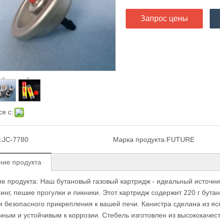
Запрос цены
я с:
:
JC-7780
Марка продукта:
FUTURE
ние продукта
е продукта: Наш бутановый газовый картридж - идеальный
источни
пинг, пешие прогулки и пикники. Этот картридж содержит 220 г бута
 и безопасного прикрепления к вашей печи. Канистра сделана из я
чным и устойчивым к коррозии. Стебель изготовлен из высококачес