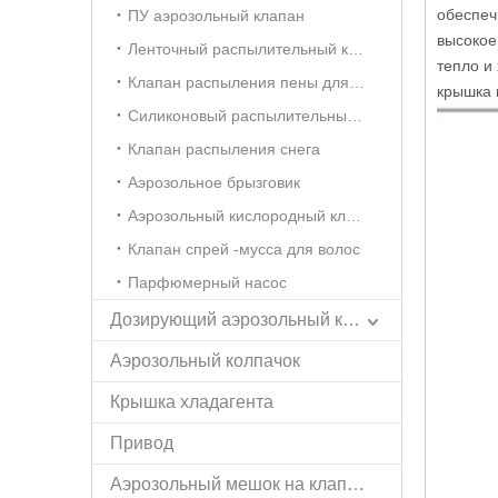
обеспеч
ПУ аэрозольный клапан
высокое
Ленточный распылительный клапан
тепло и
Клапан распыления пены для бритья
крышка и
Силиконовый распылительный клапан
Клапан распыления снега
Аэрозольное брызговик
Аэрозольный кислородный клапан
Клапан спрей -мусса для волос
Парфюмерный насос
Дозирующий аэрозольный клапан
Аэрозольный колпачок
Крышка хладагента
Привод
Аэрозольный мешок на клапане