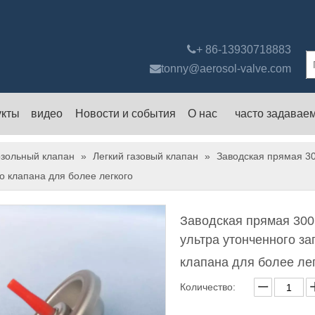

+ 86-13930718883

tonny@aerosol-valve.com
укты
видео
Новости и события
О нас
часто задавае
зольный клапан
»
Легкий газовый клапан
»
Заводская прямая 30
о клапана для более легкого
Заводская прямая 300
ультра утонченного за
клапана для более ле
Количество: