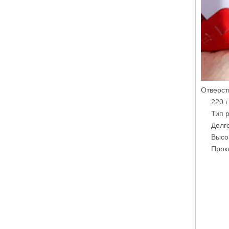
Отверст
220 
Тип 
Долг
Высо
Прок