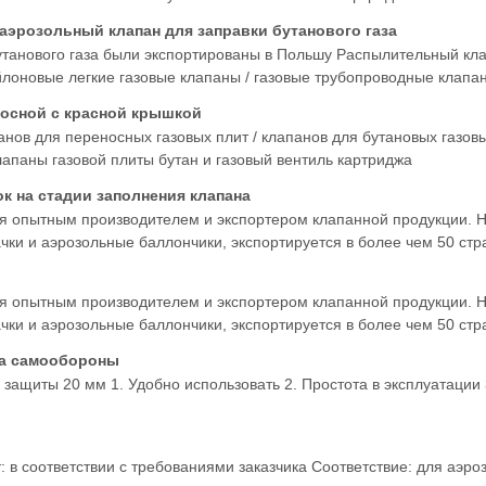
/ аэрозольный клапан для заправки бутанового газа
танового газа были экспортированы в Польшу Распылительный клап
ейлоновые легкие газовые клапаны / газовые трубопроводные клапа
лительный клапан для заправки бутанового газа с пластиковым ст
носной с красной крышкой
ов для переносных газовых плит / клапанов для бутановых газовых 
клапаны газовой плиты бутан и газовый вентиль картриджа
к на стадии заполнения клапана
я опытным производителем и экспортером клапанной продукции. Н
чки и аэрозольные баллончики, экспортируется в более чем 50 ст
духа.
я опытным производителем и экспортером клапанной продукции. Н
чки и аэрозольные баллончики, экспортируется в более чем 50 ст
духа.
ца самообороны
 защиты 20 мм 1. Удобно использовать 2. Простота в эксплуатации
: в соответствии с требованиями заказчика Соответствие: для аэр