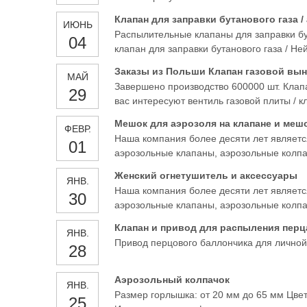
Клапан для заправки бутанового газа 
ИЮНЬ
Распылительные клапаны для заправки бу
04
клапан для заправки бутанового газа / Н
газовый баллончик для зажигалки / распы
Заказы из Польши Клапан газовой вы
МАЙ
Завершено производство 600000 шт. Клапан
29
вас интересуют вентиль газовой плиты / 
Мешок для аэрозоля на клапане и мешо
ФЕВР.
Наша компания более десяти лет являетс
01
аэрозольные клапаны, аэрозольные колпа
- аэрозольный клапан для освежителя воз
Женский огнетушитель и аксессуары
ЯНВ.
Наша компания более десяти лет являетс
30
аэрозольные клапаны, аэрозольные колпа
- аэрозольный клапан для освежителя воз
Клапан и привод для распыления пер
ЯНВ.
Привод перцового баллончика для личной
28
Аэрозольный колпачок
ЯНВ.
Размер горлышка: от 20 мм до 65 мм Цвет
25