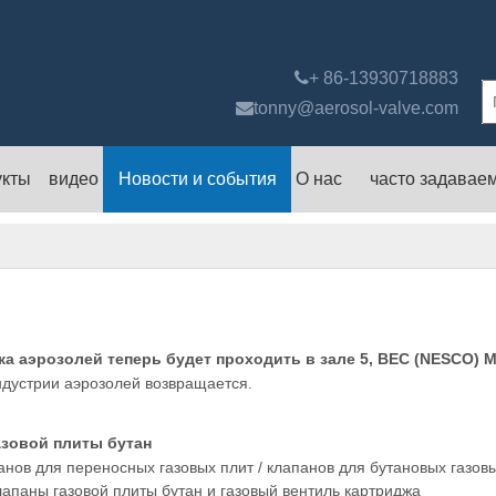

+ 86-13930718883

tonny@aerosol-valve.com
укты
видео
Новости и события
О нас
часто задавае
а аэрозолей теперь будет проходить в зале 5, BEC (NESCO) 
дустрии аэрозолей возвращается.
газовой плиты бутан
ов для переносных газовых плит / клапанов для бутановых газовых 
клапаны газовой плиты бутан и газовый вентиль картриджа