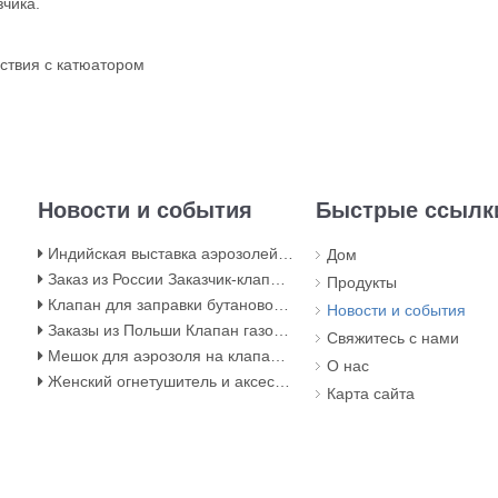
чика.
ствия с катюатором
Новости и события
Быстрые ссылк
Индийская выставка аэрозолей теперь будет проходить в зале 5, BEC (NESCO) Mumbai
Дом
Заказ из России Заказчик-клапан для газовой плиты бутан
Продукты
Клапан для заправки бутанового газа / аэрозольный клапан для заправки бутанового газа
Новости и события
Заказы из Польши Клапан газовой выносной с красной крышкой
Свяжитесь с нами
Мешок для аэрозоля на клапане и мешок на стадии заполнения клапана
О нас
Женский огнетушитель и аксессуары
Карта сайта