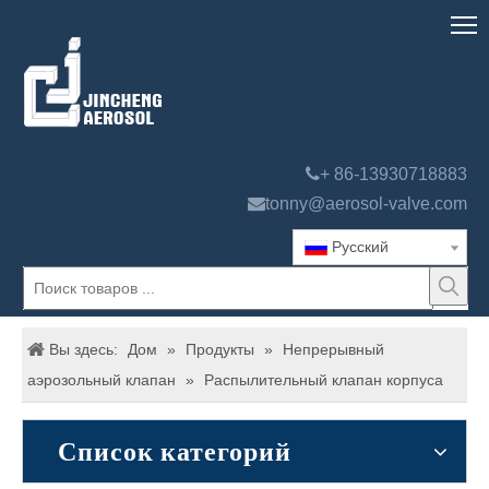

+ 86-13930718883

tonny@aerosol-valve.com
Pусский
Вы здесь:
Дом
»
Продукты
»
Непрерывный
аэрозольный клапан
»
Распылительный клапан корпуса
Список категорий