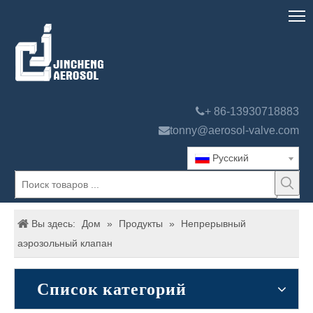

+ 86-13930718883

tonny@aerosol-valve.com
Pусский
Вы здесь:
Дом
»
Продукты
»
Непрерывный
аэрозольный клапан
Список категорий