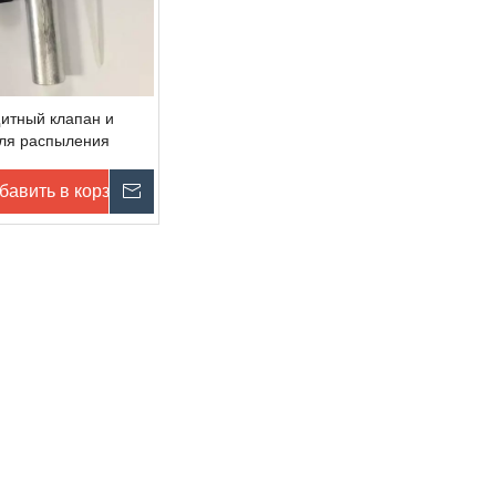
итный клапан и
ля распыления
бавить в корзину
Запрос цены