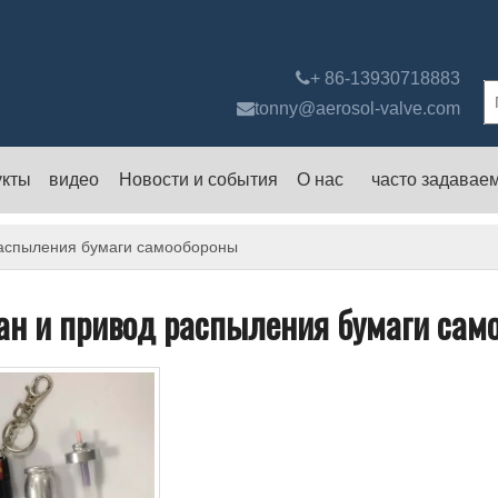

+ 86-13930718883

tonny@aerosol-valve.com
укты
видео
Новости и события
О нас
часто задавае
распыления бумаги самообороны
ан и привод распыления бумаги сам