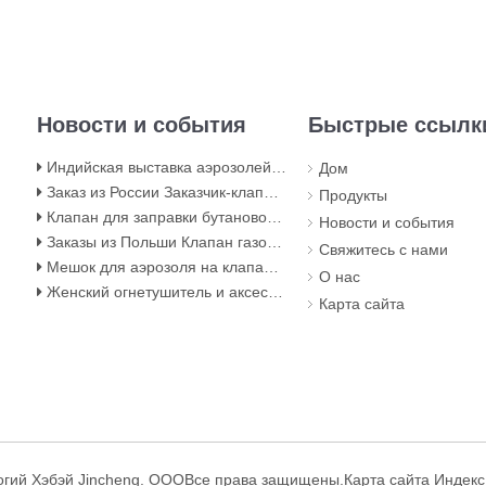
Новости и события
Быстрые ссылк
Индийская выставка аэрозолей теперь будет проходить в зале 5, BEC (NESCO) Mumbai
Дом
Заказ из России Заказчик-клапан для газовой плиты бутан
Продукты
Клапан для заправки бутанового газа / аэрозольный клапан для заправки бутанового газа
Новости и события
Заказы из Польши Клапан газовой выносной с красной крышкой
Свяжитесь с нами
Мешок для аэрозоля на клапане и мешок на стадии заполнения клапана
О нас
Женский огнетушитель и аксессуары
Карта сайта
гий Хэбэй Jincheng. ООО
Все права защищены.
Карта сайта
Индекс