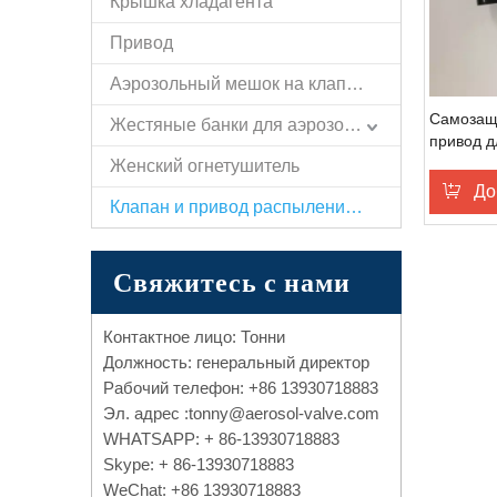
Крышка хладагента
Привод
Аэрозольный мешок на клапане
Самозащ
Жестяные банки для аэрозолей
привод д
перца
Женский огнетушитель
До
Клапан и привод распыления бумаги самообороны
Свяжитесь с нами
Контактное лицо: Тонни
Должность: генеральный директор
Рабочий телефон: +86 13930718883
Эл. адрес :
tonny@aerosol-valve.com
WHATSAPP: + 86-13930718883
Skype: + 86-13930718883
WeChat: +86 13930718883